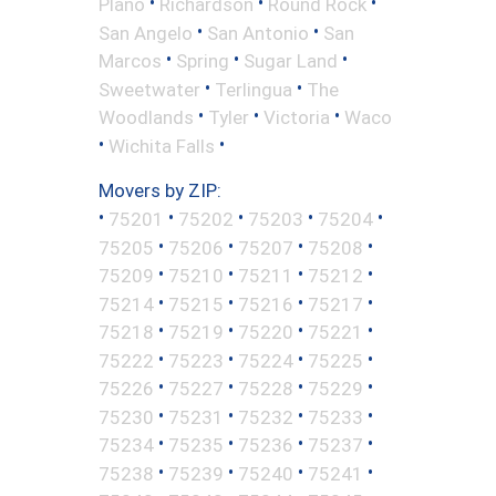
•
•
•
Plano
Richardson
Round Rock
•
•
San Angelo
San Antonio
San
•
•
•
Marcos
Spring
Sugar Land
•
•
Sweetwater
Terlingua
The
•
•
•
Woodlands
Tyler
Victoria
Waco
•
•
Wichita Falls
Movers by ZIP:
•
•
•
•
•
75201
75202
75203
75204
•
•
•
•
75205
75206
75207
75208
•
•
•
•
75209
75210
75211
75212
•
•
•
•
75214
75215
75216
75217
•
•
•
•
75218
75219
75220
75221
•
•
•
•
75222
75223
75224
75225
•
•
•
•
75226
75227
75228
75229
•
•
•
•
75230
75231
75232
75233
•
•
•
•
75234
75235
75236
75237
•
•
•
•
75238
75239
75240
75241